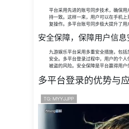
平台采用先进的账号同步技术，确保用
持一致。这样一来，用户可以在手机上
复操作。多平台账号同步极大提升了用
安全保障，保障用户信息
九游娱乐平台采用多重安全措施，包括
安全。多平台登录过程中，用户的个人
被盗的风险。安全保障是平台赢得用户
多平台登录的优势与