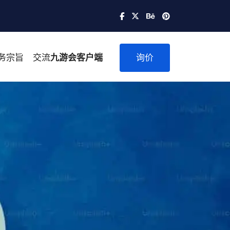
务宗旨
交流
九游会客户端
询价