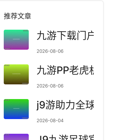
推荐文章
九游下载门户为用户提
2026-08-06
九游PP老虎机结合世
2026-08-06
j9游助力全球球迷畅
2026-08-04
J9九游足球官网提供2