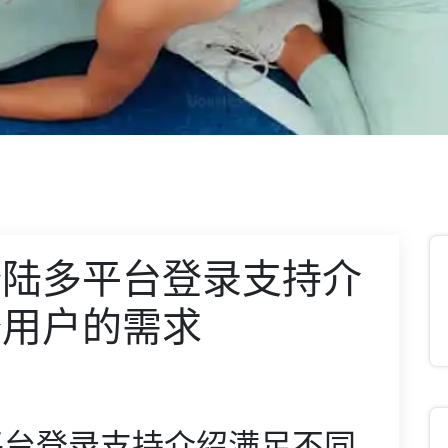
登陆多平台登录支持介
备用户的需求
平台登录支持介绍满足不同