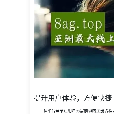
提升用户体验，方便快捷
多平台登录让用户无需繁琐的注册流程