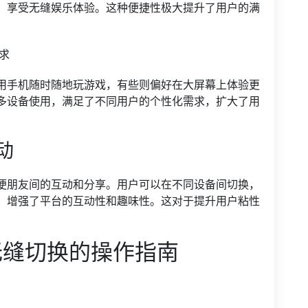
，享受无缝娱乐体验。这种便捷性极大提升了用户的满
求
用手机随时随地玩游戏，有些则偏好在大屏幕上体验更
多设备使用，满足了不同用户的个性化需求，扩大了用
动
便朋友间的互动和分享。用户可以在不同设备间切换，
，增强了平台的互动性和趣味性。这对于提升用户粘性
无缝切换的操作指南