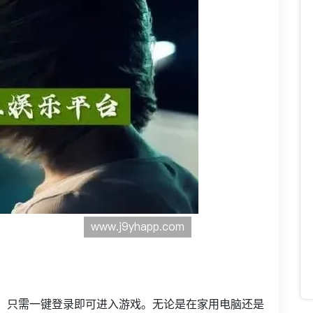
，只需一键登录即可进入游戏。无论是在家用电脑还是