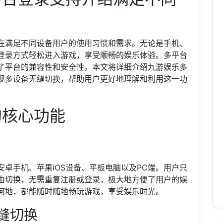
在满足不同设备用户的使用习惯和需求。无论是手机、
登录方式轻松进入游戏，享受顺畅的娱乐体验。多平台
了平台的兼容性和安全性。本文将详细介绍九游娱乐多
现多设备无缝切换，帮助用户更好地理解和利用这一功
的核心功能
卓手机、苹果iOS设备、平板电脑以及PC端。用户只
由切换，无需重复注册或登录，极大地方便了用户的娱
何地，都能随时随地畅玩游戏，享受娱乐时光。
缝切换