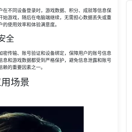
户在不同设备登录时，游戏数据、积分、成就等信息保
开始游戏，随后在电脑端继续，无需担心数据丢失或重
户的使用效率和体验满意度。
安全
加密传输、账号验证和设备绑定，保障用户的账号信息
信息和游戏数据都受到严格保护，避免信息泄露和账号
信赖的重要因素之一。
应用场景