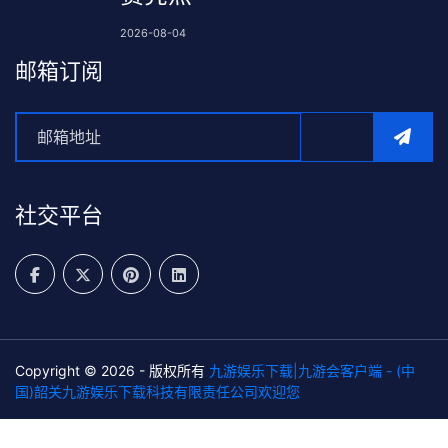
2026-08-04
邮箱订阅
社交平台
Copyright © 2026 - 版权所有
九游娱乐下载|九游会客户端 - (中
国)韶关九游娱乐下载科技有限责任公司欢迎您
SiteMap