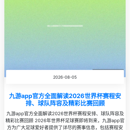
2026-08-05
九游app官方全面解读2026世界杯赛程安
排、球队阵容及精彩比赛回顾
九游app官方全面解读2026世界杯赛程安排、球队阵容及
精彩比赛回顾 2026年世界杯足球赛即将到来，九游app官
方为广大足球爱好者提供了详尽的赛事信息，包括赛程安