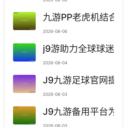
九游PP老虎机结合
2026-08-06
j9游助力全球球迷
2026-08-04
J9九游足球官网提
2026-08-03
J9九游备用平台为
2026-08-03