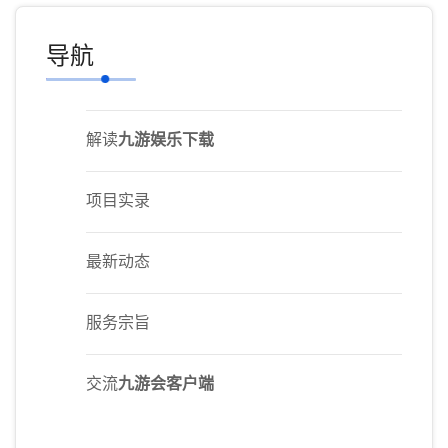
导航
解读
九游娱乐下载
项目实录
最新动态
服务宗旨
交流
九游会客户端