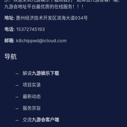
九游会地址平台最优质的在线服务！！！
地址:
惠州经济技术开发区滨海大道934号
电话:
15372745193
邮箱:
k8chipped@icloud.com
导航
解读
九游娱乐下载
项目实录
最新动态
服务宗旨
交流
九游会客户端