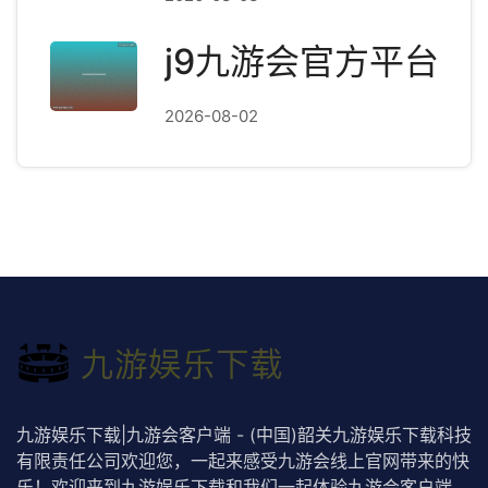
j9九游会官方平台
2026-08-02
九游娱乐下载|九游会客户端 - (中国)韶关九游娱乐下载科技
有限责任公司欢迎您，一起来感受九游会线上官网带来的快
乐！欢迎来到九游娱乐下载和我们一起体验九游会客户端、