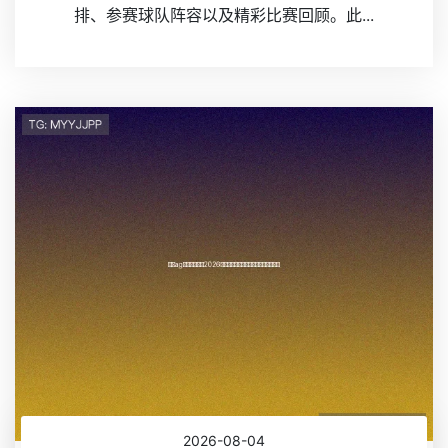
排、参赛球队阵容以及精彩比赛回顾。此...
2026-08-04