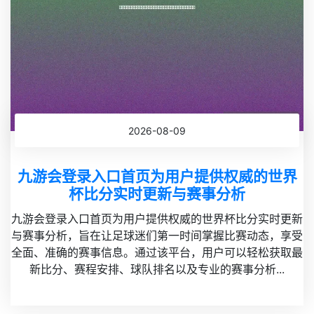
2026-08-09
九游会登录入口首页为用户提供权威的世界
杯比分实时更新与赛事分析
九游会登录入口首页为用户提供权威的世界杯比分实时更新
与赛事分析，旨在让足球迷们第一时间掌握比赛动态，享受
全面、准确的赛事信息。通过该平台，用户可以轻松获取最
新比分、赛程安排、球队排名以及专业的赛事分析...