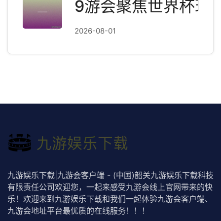
9游会聚焦世界杯现
2026-08-01
九游娱乐下载|九游会客户端 - (中国)韶关九游娱乐下载科技
有限责任公司欢迎您，一起来感受九游会线上官网带来的快
乐！欢迎来到九游娱乐下载和我们一起体验九游会客户端、
九游会地址平台最优质的在线服务！！！