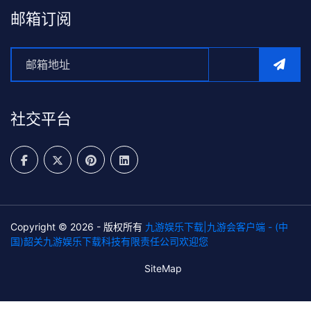
邮箱订阅
社交平台
Copyright © 2026 - 版权所有
九游娱乐下载|九游会客户端 - (中
国)韶关九游娱乐下载科技有限责任公司欢迎您
SiteMap