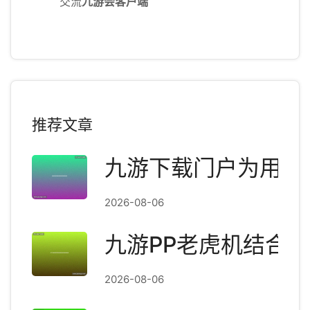
交流
九游会客户端
推荐文章
九游下载门户为用户
2026-08-06
九游PP老虎机结合
2026-08-06