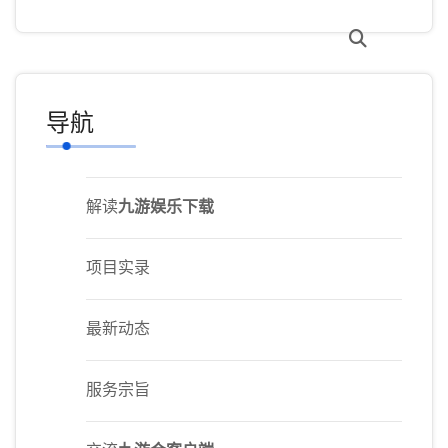
导航
解读
九游娱乐下载
项目实录
最新动态
服务宗旨