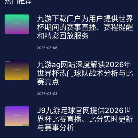
热门推荐
九游下载门户为用户提供世界
杯期间的赛事直播、赛程提醒
和精彩回放服务
2026-08-06
九游ag网站深度解读2026年
世界杯热门球队战术分析与比
赛亮点
2026-08-04
J9九游足球官网提供2026世
界杯比赛直播、比分实时更新
与赛事分析