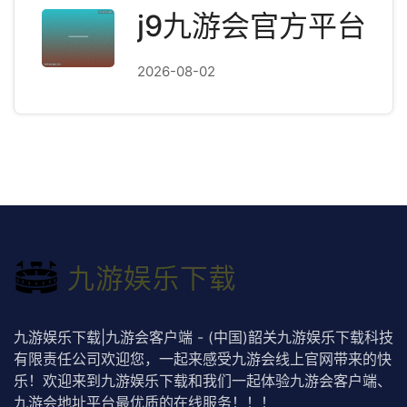
j9九游会官方平台
2026-08-02
九游娱乐下载|九游会客户端 - (中国)韶关九游娱乐下载科技
有限责任公司欢迎您，一起来感受九游会线上官网带来的快
乐！欢迎来到九游娱乐下载和我们一起体验九游会客户端、
九游会地址平台最优质的在线服务！！！