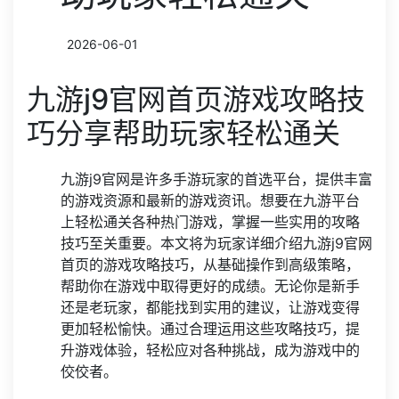
2026-06-01
九游j9官网首页游戏攻略技
巧分享帮助玩家轻松通关
九游j9官网是许多手游玩家的首选平台，提供丰富
的游戏资源和最新的游戏资讯。想要在九游平台
上轻松通关各种热门游戏，掌握一些实用的攻略
技巧至关重要。本文将为玩家详细介绍九游j9官网
首页的游戏攻略技巧，从基础操作到高级策略，
帮助你在游戏中取得更好的成绩。无论你是新手
还是老玩家，都能找到实用的建议，让游戏变得
更加轻松愉快。通过合理运用这些攻略技巧，提
升游戏体验，轻松应对各种挑战，成为游戏中的
佼佼者。