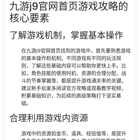
九游j9官网首页游戏攻略的
核心要素
了解游戏机制，掌握基本操作
在九游j9官网首页找到的游戏中，首先要熟悉游戏
的基本操作和机制。不同游戏有不同的玩法规
则，了解这些基础内容可以帮助你更快上手。比
如，角色技能的使用时机、资源的合理分配、战
斗的节奏掌握等，都是提升游戏通关率的关键。
建议新手玩家多阅读官方攻略或观看教学视频，
积累基础知识，为后续的高级策略打下坚实基
础。
合理利用游戏内资源
游戏中的资源如金币、道具、经验值等，是提升