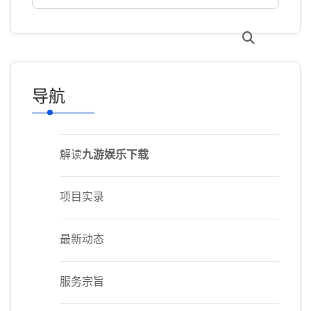
导航
解读
九游娱乐下载
项目实录
最新动态
服务宗旨