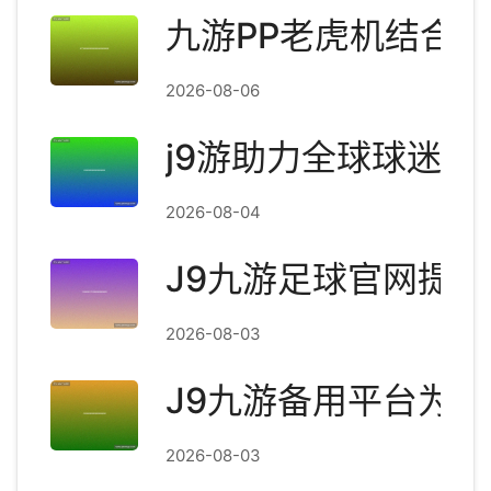
九游PP老虎机结合
2026-08-06
j9游助力全球球迷
2026-08-04
J9九游足球官网提
2026-08-03
J9九游备用平台为
2026-08-03