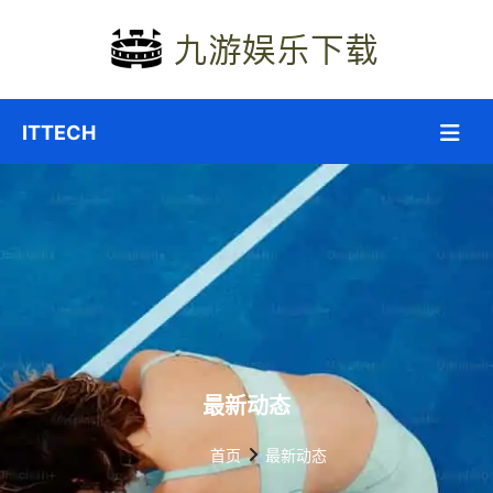
最新动态
首页
最新动态