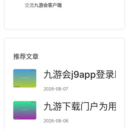
交流
九游会客户端
推荐文章
九游会j9app登
2026-08-07
九游下载门户为用户
2026-08-06