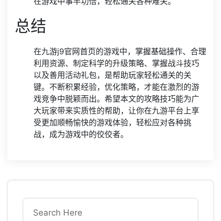
在游戏中事半功倍，轻松通关各种难关。
总结
在九游j9官网首页的游戏中，掌握基础操作、合理
利用资源、制定科学的升级策略、掌握战斗技巧
以及善用活动礼包，是帮助玩家轻松通关的关
键。不断积累经验，优化策略，才能在激烈的游
戏竞争中脱颖而出。希望本文的攻略技巧能为广
大玩家带来实质性的帮助，让你在九游平台上享
受更加顺畅愉快的游戏体验，轻松应对各种挑
战，成为游戏中的佼佼者。