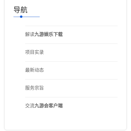
导航
解读
九游娱乐下载
项目实录
最新动态
服务宗旨
交流
九游会客户端