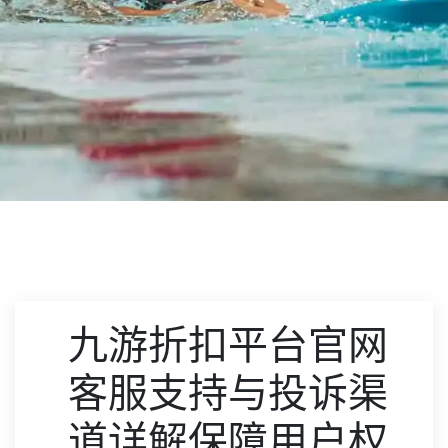
九游折扣平台官网
客服支持与投诉渠
道详解保障用户权