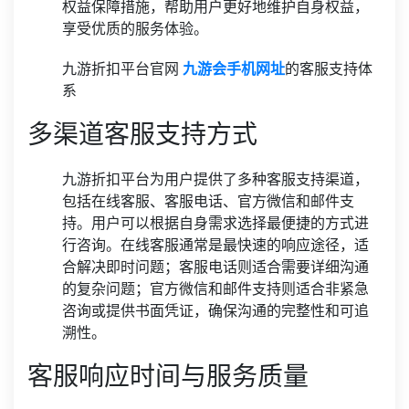
权益保障措施，帮助用户更好地维护自身权益，
享受优质的服务体验。
九游折扣平台官网
九游会手机网址
的客服支持体
系
多渠道客服支持方式
九游折扣平台为用户提供了多种客服支持渠道，
包括在线客服、客服电话、官方微信和邮件支
持。用户可以根据自身需求选择最便捷的方式进
行咨询。在线客服通常是最快速的响应途径，适
合解决即时问题；客服电话则适合需要详细沟通
的复杂问题；官方微信和邮件支持则适合非紧急
咨询或提供书面凭证，确保沟通的完整性和可追
溯性。
客服响应时间与服务质量