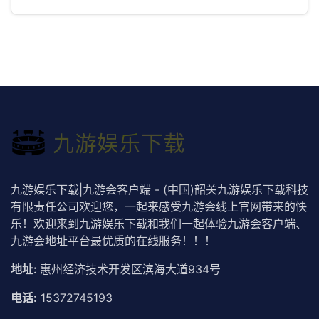
九游娱乐下载|九游会客户端 - (中国)韶关九游娱乐下载科技
有限责任公司欢迎您，一起来感受九游会线上官网带来的快
乐！欢迎来到九游娱乐下载和我们一起体验九游会客户端、
九游会地址平台最优质的在线服务！！！
地址:
惠州经济技术开发区滨海大道934号
电话:
15372745193