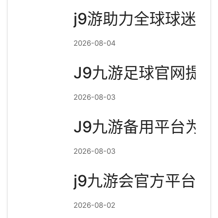
j9游助力全球球迷
2026-08-04
J9九游足球官网提
2026-08-03
J9九游备用平台为
2026-08-03
j9九游会官方平台
2026-08-02