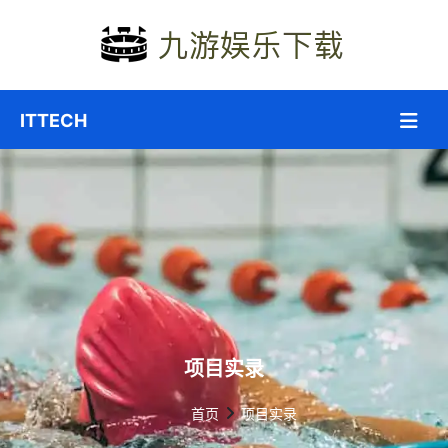
项目实录
首页
项目实录