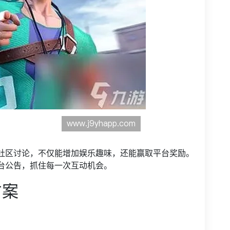
社区讨论，不仅能增加娱乐趣味，还能赢取平台奖励。
台公告，抓住每一次互动机会。
方案