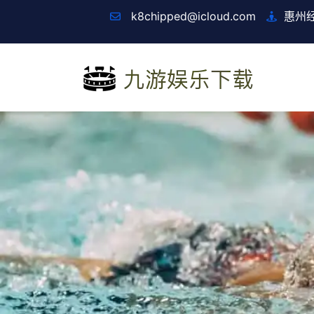
k8chipped@icloud.com
惠州