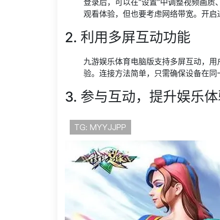
登录后，可以在“设置”中调整视频画
观看体验，但也要考虑网络带宽。开启
2. 利用多屏互动功能
九游娱乐体育电脑版支持多屏互动，用
验。连接方法简单，只需确保设备在同一
3. 参与互动，提升娱乐体