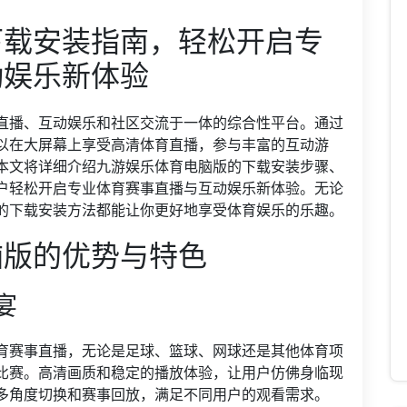
下载安装指南，轻松开启专
动娱乐新体验
直播、互动娱乐和社区交流于一体的综合性平台。通过
以在大屏幕上享受高清体育直播，参与丰富的互动游
本文将详细介绍九游娱乐体育电脑版的下载安装步骤、
户轻松开启专业体育赛事直播与互动娱乐新体验。无论
的下载安装方法都能让你更好地享受体育娱乐的乐趣。
脑版的优势与特色
宴
育赛事直播，无论是足球、篮球、网球还是其他体育项
比赛。高清画质和稳定的播放体验，让用户仿佛身临现
多角度切换和赛事回放，满足不同用户的观看需求。