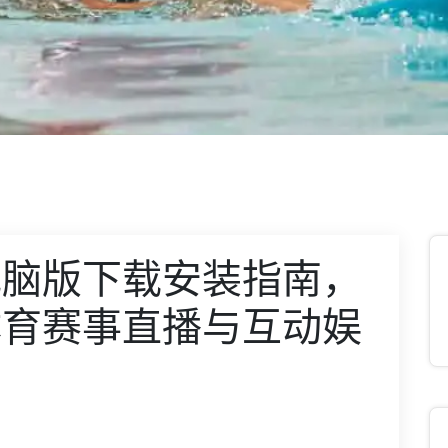
电脑版下载安装指南，
体育赛事直播与互动娱