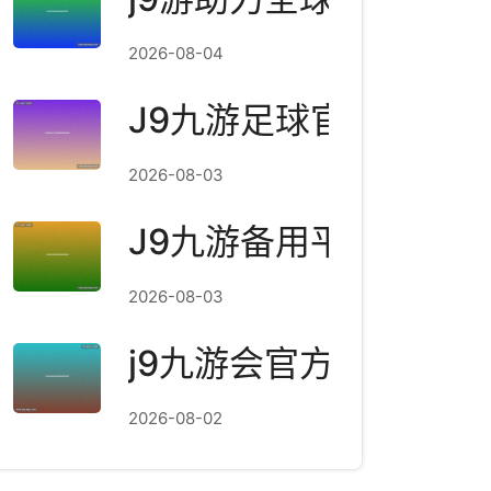
2026-08-04
J9九游足球官网提供2
2026-08-03
J9九游备用平台为用
2026-08-03
j9九游会官方平台打
2026-08-02