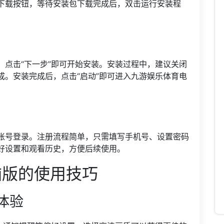
下载按钮，等待安装包下载完成后，双击运行安装程
，点击“下一步”即可开始安装。安装过程中，建议关闭
成。安装完成后，点击“启动”即可进入九游娱乐体育电
账号登录。注册流程简单，只需填写手机号、设置密码
好设置和观看历史，方便后续使用。
脑版的使用技巧
体验