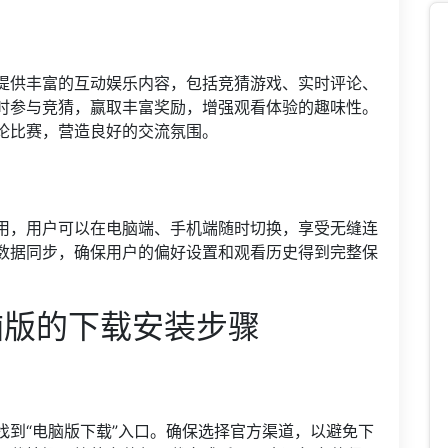
提供丰富的互动娱乐内容，包括竞猜游戏、实时评论、
时参与竞猜，赢取丰富奖励，增强观看体验的趣味性。
论比赛，营造良好的交流氛围。
用，用户可以在电脑端、手机端随时切换，享受无缝连
数据同步，确保用户的偏好设置和观看历史得到完整保
脑版的下载安装步骤
找到“电脑版下载”入口。确保选择官方渠道，以避免下