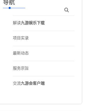
导航
解读
九游娱乐下载
项目实录
最新动态
服务宗旨
交流
九游会客户端