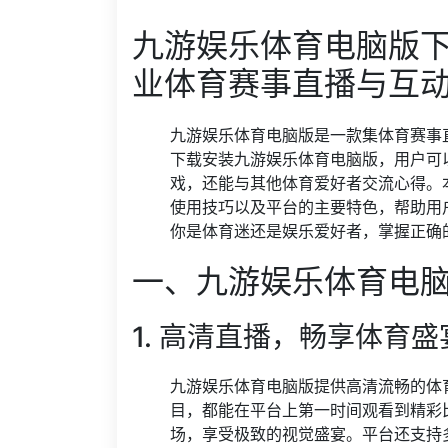
九游娱乐体育电脑版
业体育赛事直播与互
九游娱乐体育电脑版是一款集体育赛事
下载安装九游娱乐体育电脑版，用户可
戏，还能与其他体育爱好者交流心得。
使用技巧以及平台的主要特色，帮助用
你是体育迷还是娱乐爱好者，掌握正确
一、九游娱乐体育电
1. 高清直播，畅享体育盛
九游娱乐体育电脑版提供高清流畅的体
目，都能在平台上第一时间观看到精彩
场，享受极致的视觉盛宴。平台还支持